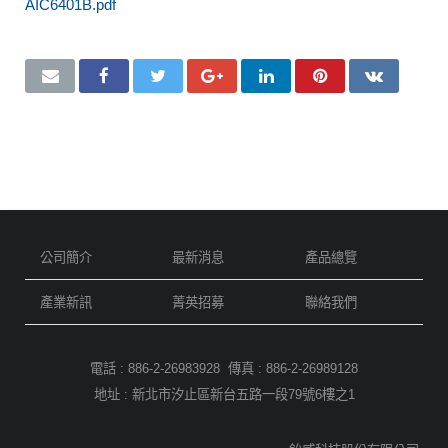
AIC6401B.pdf
公司簡介
最新消息
產品總覽
產業新訊
菁英招募
聯絡我們
電話 :
886-2-26983928
傳真 :
886-2-26989128
地址 : 新北市汐止區新台五路一段79號6樓之1