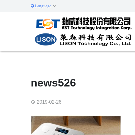
Language
简体中文
English
news526
2019-02-26