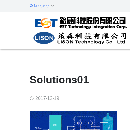
Language
简体中文
English
Solutions01
2017-12-19